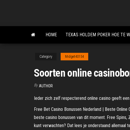
Skip
to
the
content
HOME
TEXAS HOLDEM POKER HOE TE 
Category
Midget40154
Soorten online casinob
By
AUTHOR
Ieder zich zelf respecterend online casino geeft een
Free Bet Casino Bonussen Nederland | Beste Online Ca
beste casino bonussen van dit moment. Free Spins, Z
kunt verwachten? Dat lees je onderstaand allemaal 