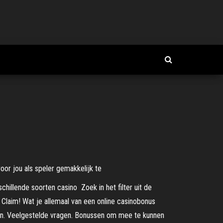
voor jou als speler gemakkelijk te
hillende soorten casino Zoek in het filter uit de
Claim! Wat je allemaal van een online casinobonus
en. Veelgestelde vragen. Bonussen om mee te kunnen