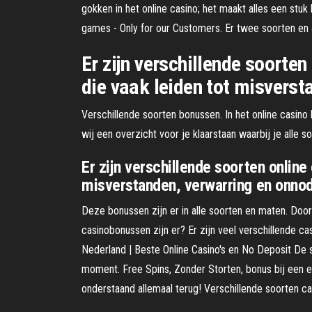
gokken in het online casino; het maakt alles een stuk
games - Only for our Сustomers. Er twee soorten en 
Er zijn verschillende soorten
die vaak leiden tot misvers
Verschillende soorten bonussen. In het online casin
wij een overzicht voor je klaarstaan waarbij je alle
Er zijn verschillende soorten online
misverstanden, verwarring en onno
Deze bonussen zijn er in alle soorten en maten. Door
casinobonussen zijn er? Er zijn veel verschillende c
Nederland | Beste Online Casino's en No Deposit De s
moment. Free Spins, Zonder Storten, bonus bij een e
onderstaand allemaal terug! Verschillende soorten 