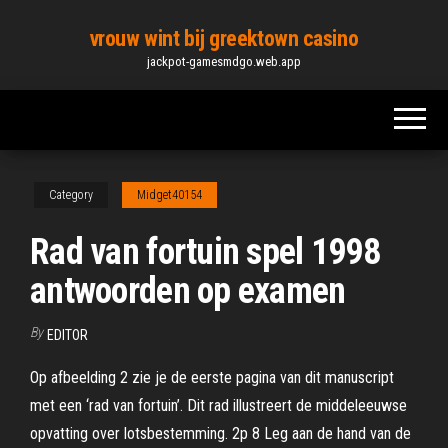
Skip
vrouw wint bij greektown casino
to
jackpot-gamesmdgo.web.app
the
content
Category
Midget40154
Rad van fortuin spel 1998
antwoorden op examen
By
EDITOR
Op afbeelding 2 zie je de eerste pagina van dit manuscript
met een ‘rad van fortuin’. Dit rad illustreert de middeleeuwse
opvatting over lotsbestemming. 2p 8 Leg aan de hand van de