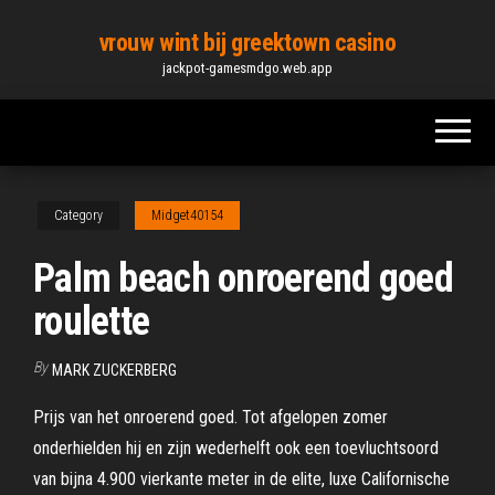
Skip
vrouw wint bij greektown casino
to
jackpot-gamesmdgo.web.app
the
content
Category
Midget40154
Palm beach onroerend goed
roulette
By
MARK ZUCKERBERG
Prijs van het onroerend goed. Tot afgelopen zomer
onderhielden hij en zijn wederhelft ook een toevluchtsoord
van bijna 4.900 vierkante meter in de elite, luxe Californische