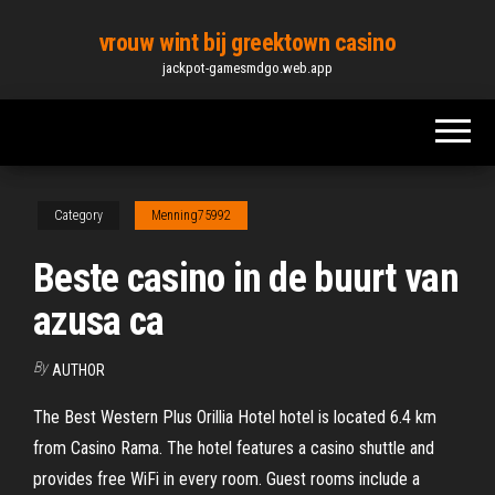
Skip
vrouw wint bij greektown casino
to
jackpot-gamesmdgo.web.app
the
content
Category
Menning75992
Beste casino in de buurt van
azusa ca
By
AUTHOR
The Best Western Plus Orillia Hotel hotel is located 6.4 km
from Casino Rama. The hotel features a casino shuttle and
provides free WiFi in every room. Guest rooms include a