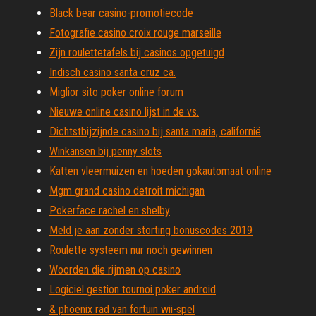
Black bear casino-promotiecode
Fotografie casino croix rouge marseille
Zijn roulettetafels bij casinos opgetuigd
Indisch casino santa cruz ca.
Miglior sito poker online forum
Nieuwe online casino lijst in de vs.
Dichtstbijzijnde casino bij santa maria, californië
Winkansen bij penny slots
Katten vleermuizen en hoeden gokautomaat online
Mgm grand casino detroit michigan
Pokerface rachel en shelby
Meld je aan zonder storting bonuscodes 2019
Roulette systeem nur noch gewinnen
Woorden die rijmen op casino
Logiciel gestion tournoi poker android
& phoenix rad van fortuin wii-spel